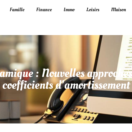
Famille
Finance
Immo
Loisirs
Maison
amique : Nouvelles approches
coefficients d’amortissement